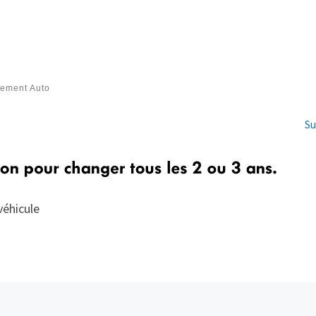
cement Auto
Su
véhicule