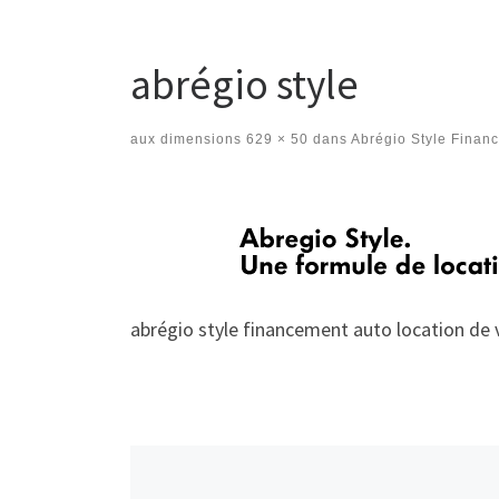
abrégio style
aux dimensions
629 × 50
dans
Abrégio Style Finan
Navigation des images
abrégio style financement auto location de 