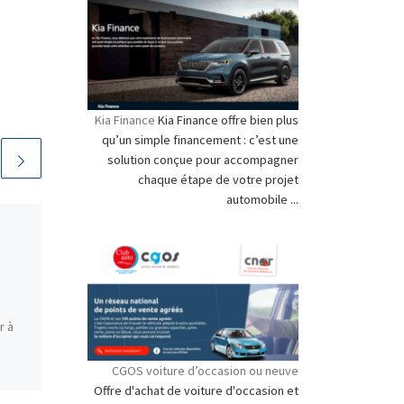
Kia Finance
Kia Finance offre bien plus
qu’un simple financement : c’est une
solution conçue pour accompagner
chaque étape de votre projet
automobile ...
Crédit LEXUS Finance
3 commentaires
Crédit LEXUS Financial
Services Prêt voiture
r à
classique LOA Crédit LEXUS
Finance Envie d’un crédit
CGOS voiture d’occasion ou neuve
auto, le service financier du
Offre d'achat de voiture d'occasion et