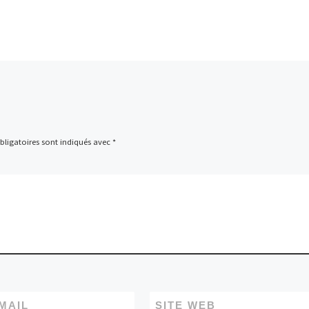
par LOA,
connecter facilement. Et
gérer vos contrats de cr
de leasing ou de locatio
auto en ligne. Consulter
échéancier et imprimer 
relevés
ligatoires sont indiqués avec
*
MAIL
SITE WEB