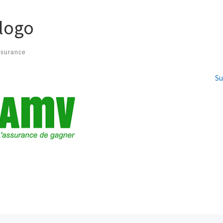
logo
ssurance
Su