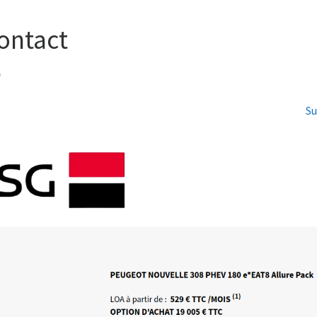
contact
G
Su