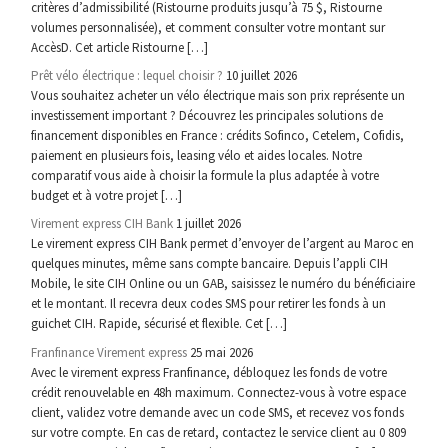
critères d’admissibilité (Ristourne produits jusqu’à 75 $, Ristourne
volumes personnalisée), et comment consulter votre montant sur
AccèsD. Cet article Ristourne […]
Prêt vélo électrique : lequel choisir ?
10 juillet 2026
Vous souhaitez acheter un vélo électrique mais son prix représente un
investissement important ? Découvrez les principales solutions de
financement disponibles en France : crédits Sofinco, Cetelem, Cofidis,
paiement en plusieurs fois, leasing vélo et aides locales. Notre
comparatif vous aide à choisir la formule la plus adaptée à votre
budget et à votre projet […]
Virement express CIH Bank
1 juillet 2026
Le virement express CIH Bank permet d’envoyer de l’argent au Maroc en
quelques minutes, même sans compte bancaire. Depuis l’appli CIH
Mobile, le site CIH Online ou un GAB, saisissez le numéro du bénéficiaire
et le montant. Il recevra deux codes SMS pour retirer les fonds à un
guichet CIH. Rapide, sécurisé et flexible. Cet […]
Franfinance Virement express
25 mai 2026
Avec le virement express Franfinance, débloquez les fonds de votre
crédit renouvelable en 48h maximum. Connectez-vous à votre espace
client, validez votre demande avec un code SMS, et recevez vos fonds
sur votre compte. En cas de retard, contactez le service client au 0 809