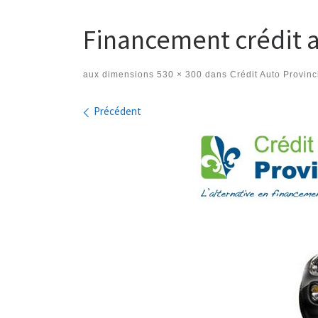
Financement crédit a
aux dimensions
530 × 300
dans
Crédit Auto Provinc
Navigation des images
Précédent