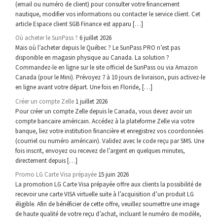
(email ou numéro de client) pour consulter votre financement
nautique, modifier vos informations ou contacter le service client. Cet
article Espace client SGB Finance est apparu […]
Où acheter le SunPass ?
6 juillet 2026
Mais où l’acheter depuis le Québec ? Le SunPass PRO n’est pas
disponible en magasin physique au Canada. La solution ?
Commandez-le en ligne sur le site officiel de SunPass ou via Amazon
Canada (pour le Mini). Prévoyez 7 à 10 jours de livraison, puis activez-le
en ligne avant votre départ. Une fois en Floride, […]
Créer un compte Zelle
1 juillet 2026
Pour créer un compte Zelle depuis le Canada, vous devez avoir un
compte bancaire américain. Accédez à la plateforme Zelle via votre
banque, liez votre institution financière et enregistrez vos coordonnées
(courriel ou numéro américain). Validez avec le code reçu par SMS. Une
fois inscrit, envoyez ou recevez de l’argent en quelques minutes,
directement depuis […]
Promo LG Carte Visa prépayée
15 juin 2026
La promotion LG Carte Visa prépayée offre aux clients la possibilité de
recevoir une carte VISA virtuelle suite à l’acquisition d’un produit LG
éligible. Afin de bénéficier de cette offre, veuillez soumettre une image
de haute qualité de votre reçu d’achat, incluant le numéro de modèle,