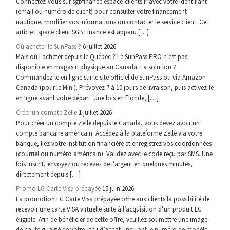
Connectez-vous sur sgbfinance.espace-clients.fr avec votre identifiant
(email ou numéro de client) pour consulter votre financement
nautique, modifier vos informations ou contacter le service client. Cet
article Espace client SGB Finance est apparu […]
Où acheter le SunPass ?
6 juillet 2026
Mais où l’acheter depuis le Québec ? Le SunPass PRO n’est pas
disponible en magasin physique au Canada. La solution ?
Commandez-le en ligne sur le site officiel de SunPass ou via Amazon
Canada (pour le Mini). Prévoyez 7 à 10 jours de livraison, puis activez-le
en ligne avant votre départ. Une fois en Floride, […]
Créer un compte Zelle
1 juillet 2026
Pour créer un compte Zelle depuis le Canada, vous devez avoir un
compte bancaire américain. Accédez à la plateforme Zelle via votre
banque, liez votre institution financière et enregistrez vos coordonnées
(courriel ou numéro américain). Validez avec le code reçu par SMS. Une
fois inscrit, envoyez ou recevez de l’argent en quelques minutes,
directement depuis […]
Promo LG Carte Visa prépayée
15 juin 2026
La promotion LG Carte Visa prépayée offre aux clients la possibilité de
recevoir une carte VISA virtuelle suite à l’acquisition d’un produit LG
éligible. Afin de bénéficier de cette offre, veuillez soumettre une image
de haute qualité de votre reçu d’achat, incluant le numéro de modèle,