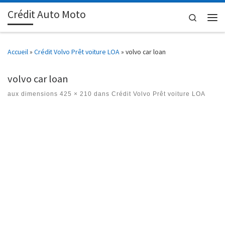
Crédit Auto Moto
Passer au contenu
Search
Men
Accueil
»
Crédit Volvo Prêt voiture LOA
»
volvo car loan
volvo car loan
aux dimensions
425 × 210
dans
Crédit Volvo Prêt voiture LOA