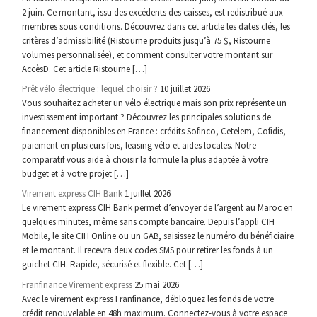
2 juin. Ce montant, issu des excédents des caisses, est redistribué aux
membres sous conditions. Découvrez dans cet article les dates clés, les
critères d’admissibilité (Ristourne produits jusqu’à 75 $, Ristourne
volumes personnalisée), et comment consulter votre montant sur
AccèsD. Cet article Ristourne […]
Prêt vélo électrique : lequel choisir ?
10 juillet 2026
Vous souhaitez acheter un vélo électrique mais son prix représente un
investissement important ? Découvrez les principales solutions de
financement disponibles en France : crédits Sofinco, Cetelem, Cofidis,
paiement en plusieurs fois, leasing vélo et aides locales. Notre
comparatif vous aide à choisir la formule la plus adaptée à votre
budget et à votre projet […]
Virement express CIH Bank
1 juillet 2026
Le virement express CIH Bank permet d’envoyer de l’argent au Maroc en
quelques minutes, même sans compte bancaire. Depuis l’appli CIH
Mobile, le site CIH Online ou un GAB, saisissez le numéro du bénéficiaire
et le montant. Il recevra deux codes SMS pour retirer les fonds à un
guichet CIH. Rapide, sécurisé et flexible. Cet […]
Franfinance Virement express
25 mai 2026
Avec le virement express Franfinance, débloquez les fonds de votre
crédit renouvelable en 48h maximum. Connectez-vous à votre espace