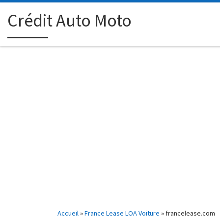
Passer au contenu
Crédit Auto Moto
Accueil
»
France Lease LOA Voiture
»
francelease.com