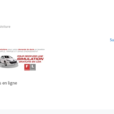
oiture
Su
 en ligne