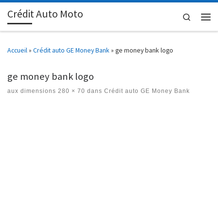
Crédit Auto Moto
Passer au contenu
Search
Men
Accueil
»
Crédit auto GE Money Bank
»
ge money bank logo
ge money bank logo
aux dimensions
280 × 70
dans
Crédit auto GE Money Bank