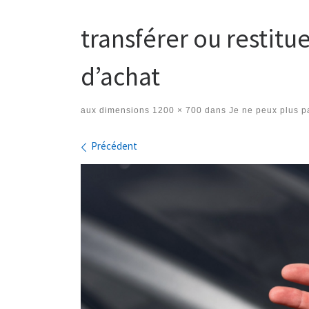
transférer ou restit
d’achat
aux dimensions
1200 × 700
dans
Je ne peux plus 
Navigation des images
Précédent