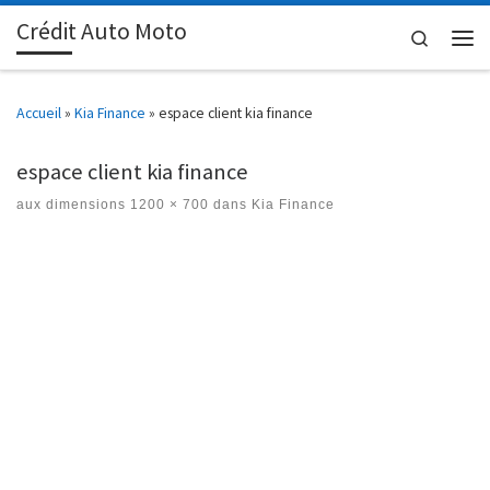
Crédit Auto Moto
Passer au contenu
Search
Men
Accueil
»
Kia Finance
»
espace client kia finance
espace client kia finance
aux dimensions
1200 × 700
dans
Kia Finance