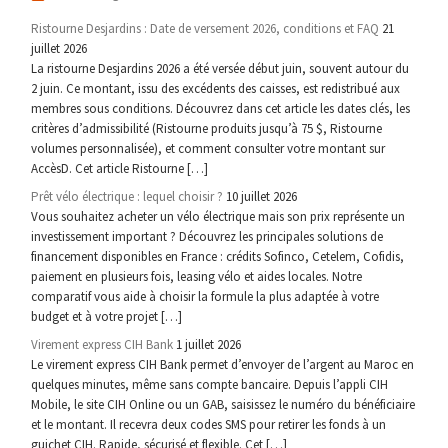
Ristourne Desjardins : Date de versement 2026, conditions et FAQ
21
juillet 2026
La ristourne Desjardins 2026 a été versée début juin, souvent autour du
2 juin. Ce montant, issu des excédents des caisses, est redistribué aux
membres sous conditions. Découvrez dans cet article les dates clés, les
critères d’admissibilité (Ristourne produits jusqu’à 75 $, Ristourne
volumes personnalisée), et comment consulter votre montant sur
AccèsD. Cet article Ristourne […]
Prêt vélo électrique : lequel choisir ?
10 juillet 2026
Vous souhaitez acheter un vélo électrique mais son prix représente un
investissement important ? Découvrez les principales solutions de
financement disponibles en France : crédits Sofinco, Cetelem, Cofidis,
paiement en plusieurs fois, leasing vélo et aides locales. Notre
comparatif vous aide à choisir la formule la plus adaptée à votre
budget et à votre projet […]
Virement express CIH Bank
1 juillet 2026
Le virement express CIH Bank permet d’envoyer de l’argent au Maroc en
quelques minutes, même sans compte bancaire. Depuis l’appli CIH
Mobile, le site CIH Online ou un GAB, saisissez le numéro du bénéficiaire
et le montant. Il recevra deux codes SMS pour retirer les fonds à un
guichet CIH. Rapide, sécurisé et flexible. Cet […]