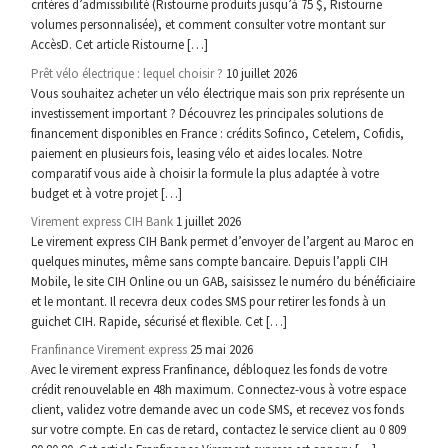
critères d’admissibilité (Ristourne produits jusqu’à 75 $, Ristourne
volumes personnalisée), et comment consulter votre montant sur
AccèsD. Cet article Ristourne […]
Prêt vélo électrique : lequel choisir ?
10 juillet 2026
Vous souhaitez acheter un vélo électrique mais son prix représente un
investissement important ? Découvrez les principales solutions de
financement disponibles en France : crédits Sofinco, Cetelem, Cofidis,
paiement en plusieurs fois, leasing vélo et aides locales. Notre
comparatif vous aide à choisir la formule la plus adaptée à votre
budget et à votre projet […]
Virement express CIH Bank
1 juillet 2026
Le virement express CIH Bank permet d’envoyer de l’argent au Maroc en
quelques minutes, même sans compte bancaire. Depuis l’appli CIH
Mobile, le site CIH Online ou un GAB, saisissez le numéro du bénéficiaire
et le montant. Il recevra deux codes SMS pour retirer les fonds à un
guichet CIH. Rapide, sécurisé et flexible. Cet […]
Franfinance Virement express
25 mai 2026
Avec le virement express Franfinance, débloquez les fonds de votre
crédit renouvelable en 48h maximum. Connectez-vous à votre espace
client, validez votre demande avec un code SMS, et recevez vos fonds
sur votre compte. En cas de retard, contactez le service client au 0 809