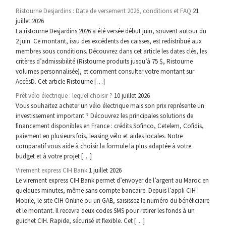
Ristourne Desjardins : Date de versement 2026, conditions et FAQ
21
juillet 2026
La ristourne Desjardins 2026 a été versée début juin, souvent autour du
2 juin. Ce montant, issu des excédents des caisses, est redistribué aux
membres sous conditions. Découvrez dans cet article les dates clés, les
critères d’admissibilité (Ristourne produits jusqu’à 75 $, Ristourne
volumes personnalisée), et comment consulter votre montant sur
AccèsD. Cet article Ristourne […]
Prêt vélo électrique : lequel choisir ?
10 juillet 2026
Vous souhaitez acheter un vélo électrique mais son prix représente un
investissement important ? Découvrez les principales solutions de
financement disponibles en France : crédits Sofinco, Cetelem, Cofidis,
paiement en plusieurs fois, leasing vélo et aides locales. Notre
comparatif vous aide à choisir la formule la plus adaptée à votre
budget et à votre projet […]
Virement express CIH Bank
1 juillet 2026
Le virement express CIH Bank permet d’envoyer de l’argent au Maroc en
quelques minutes, même sans compte bancaire. Depuis l’appli CIH
Mobile, le site CIH Online ou un GAB, saisissez le numéro du bénéficiaire
et le montant. Il recevra deux codes SMS pour retirer les fonds à un
guichet CIH. Rapide, sécurisé et flexible. Cet […]