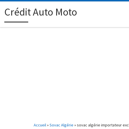
Passer au contenu
Crédit Auto Moto
Accueil
»
Sovac Algérie
»
sovac algérie importateur ex