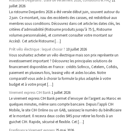
Ristourne Desjardins : Date de versement 2026, conditions et FAQ
21
juillet 2026
La ristourne Desjardins 2026 a été versée début juin, souvent autour du
2 juin. Ce montant, issu des excédents des caisses, est redistribué aux
membres sous conditions. Découvrez dans cet article les dates clés, les
critères d’admissibilité (Ristourne produits jusqu’à 75 $, Ristourne
volumes personnalisée), et comment consulter votre montant sur
AccèsD. Cet article Ristourne […]
Prêt vélo électrique : lequel choisir ?
10 juillet 2026
Vous souhaitez acheter un vélo électrique mais son prix représente un
investissement important ? Découvrez les principales solutions de
financement disponibles en France : crédits Sofinco, Cetelem, Cofidis,
paiement en plusieurs fois, leasing vélo et aides locales. Notre
comparatif vous aide à choisir la formule la plus adaptée à votre
budget et à votre projet […]
Virement express CIH Bank
1 juillet 2026
Le virement express CIH Bank permet d’envoyer de l’argent au Maroc en
quelques minutes, même sans compte bancaire. Depuis l’appli CIH
Mobile, le site CIH Online ou un GAB, saisissez le numéro du bénéficiaire
et le montant. Il recevra deux codes SMS pour retirer les fonds à un
guichet CIH. Rapide, sécurisé et flexible. Cet […]
Franfinance Virement express
25 mai 2026