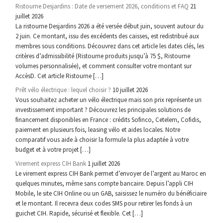
Ristourne Desjardins : Date de versement 2026, conditions et FAQ
21
juillet 2026
La ristourne Desjardins 2026 a été versée début juin, souvent autour du
2 juin. Ce montant, issu des excédents des caisses, est redistribué aux
membres sous conditions. Découvrez dans cet article les dates clés, les
critères d’admissibilité (Ristourne produits jusqu’à 75 $, Ristourne
volumes personnalisée), et comment consulter votre montant sur
AccèsD. Cet article Ristourne […]
Prêt vélo électrique : lequel choisir ?
10 juillet 2026
Vous souhaitez acheter un vélo électrique mais son prix représente un
investissement important ? Découvrez les principales solutions de
financement disponibles en France : crédits Sofinco, Cetelem, Cofidis,
paiement en plusieurs fois, leasing vélo et aides locales. Notre
comparatif vous aide à choisir la formule la plus adaptée à votre
budget et à votre projet […]
Virement express CIH Bank
1 juillet 2026
Le virement express CIH Bank permet d’envoyer de l’argent au Maroc en
quelques minutes, même sans compte bancaire. Depuis l’appli CIH
Mobile, le site CIH Online ou un GAB, saisissez le numéro du bénéficiaire
et le montant. Il recevra deux codes SMS pour retirer les fonds à un
guichet CIH. Rapide, sécurisé et flexible. Cet […]