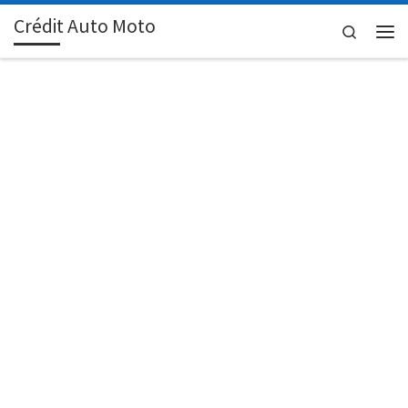
Crédit Auto Moto
Passer au contenu
Search
Men