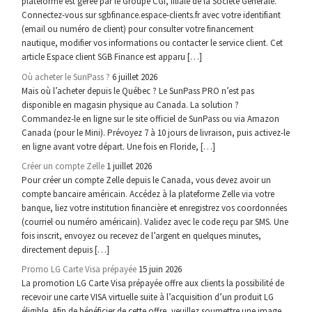
plateforme est gérée par le Groupe CGI, filiale de la Société Générale.
Connectez-vous sur sgbfinance.espace-clients.fr avec votre identifiant
(email ou numéro de client) pour consulter votre financement
nautique, modifier vos informations ou contacter le service client. Cet
article Espace client SGB Finance est apparu […]
Où acheter le SunPass ?
6 juillet 2026
Mais où l’acheter depuis le Québec ? Le SunPass PRO n’est pas
disponible en magasin physique au Canada. La solution ?
Commandez-le en ligne sur le site officiel de SunPass ou via Amazon
Canada (pour le Mini). Prévoyez 7 à 10 jours de livraison, puis activez-le
en ligne avant votre départ. Une fois en Floride, […]
Créer un compte Zelle
1 juillet 2026
Pour créer un compte Zelle depuis le Canada, vous devez avoir un
compte bancaire américain. Accédez à la plateforme Zelle via votre
banque, liez votre institution financière et enregistrez vos coordonnées
(courriel ou numéro américain). Validez avec le code reçu par SMS. Une
fois inscrit, envoyez ou recevez de l’argent en quelques minutes,
directement depuis […]
Promo LG Carte Visa prépayée
15 juin 2026
La promotion LG Carte Visa prépayée offre aux clients la possibilité de
recevoir une carte VISA virtuelle suite à l’acquisition d’un produit LG
éligible. Afin de bénéficier de cette offre, veuillez soumettre une image